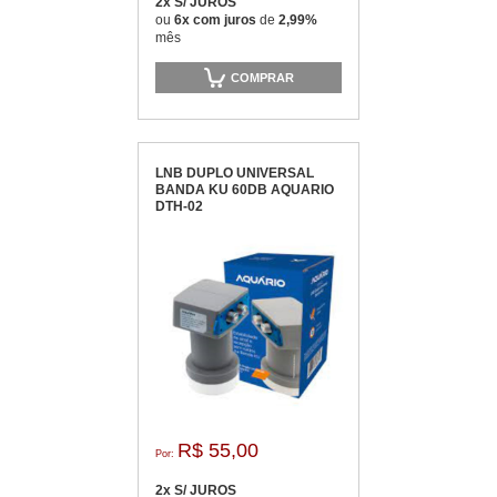
2x S/ JUROS
ou
6x com juros
de
2,99%
mês
COMPRAR
LNB DUPLO UNIVERSAL
BANDA KU 60DB AQUARIO
DTH-02
R$ 55,00
Por:
2x S/ JUROS