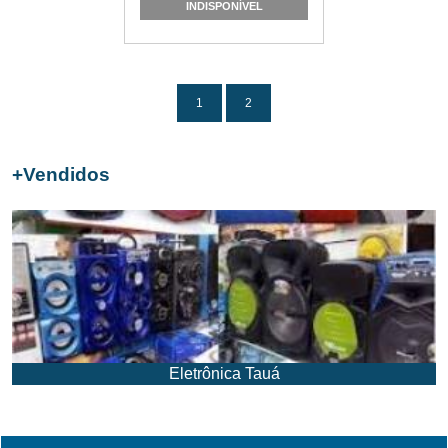
INDISPONÍVEL
1
2
+
Vendidos
Eletrônica Tauá