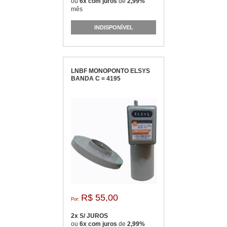
ou
6x com juros
de
2,99%
mês
INDISPONÍVEL
LNBF MONOPONTO ELSYS
BANDA C = 4195
R$ 55,00
Por:
2x S/ JUROS
ou
6x com juros
de
2,99%