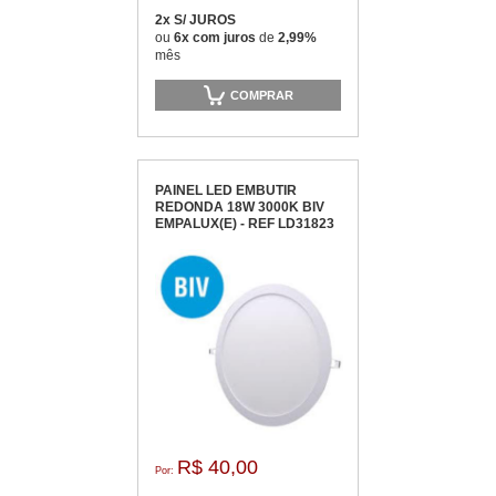
2x S/ JUROS
ou
6x com juros
de
2,99%
mês
COMPRAR
PAINEL LED EMBUTIR
REDONDA 18W 3000K BIV
EMPALUX(E) - REF LD31823
R$ 40,00
Por: