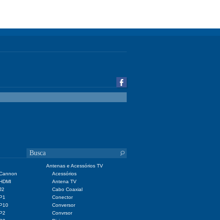
Antenas e Acessórios TV
 Cannon
Acessórios
 HDMI
Antena TV
J2
Cabo Coaxial
 P1
Conector
 P10
Conversor
 P2
Convrsor