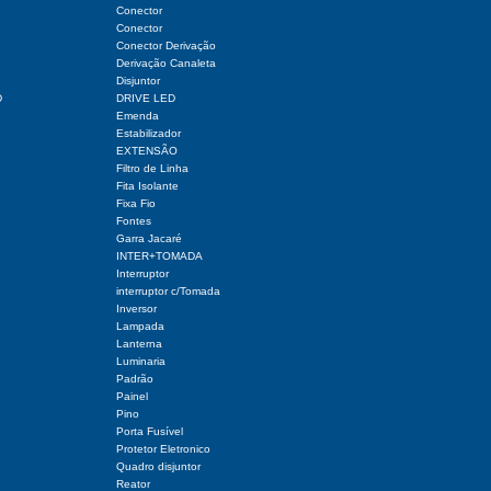
Conector
Conector
Conector Derivação
Derivação Canaleta
Disjuntor
D
DRIVE LED
Emenda
Estabilizador
EXTENSÃO
Filtro de Linha
Fita Isolante
Fixa Fio
Fontes
Garra Jacaré
INTER+TOMADA
Interruptor
interruptor c/Tomada
Inversor
Lampada
Lanterna
Luminaria
Padrão
Painel
Pino
Porta Fusível
Protetor Eletronico
Quadro disjuntor
Reator