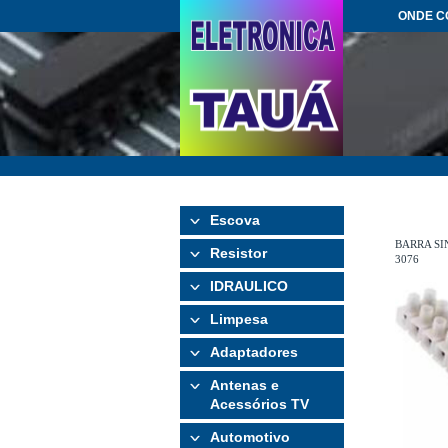
ONDE 
Escova
BARRA SI
Resistor
3076
IDRAULICO
Limpesa
Adaptadores
Antenas e
Acessórios TV
Automotivo