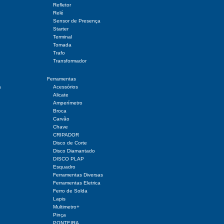
Refletor
Relé
Sensor de Presença
Starter
Terminal
Tomada
Trafo
Transformador
Ferramentas
a
Acessórios
Alicate
Amperímetro
Broca
Carvão
Chave
CRIPADOR
Disco de Corte
Disco Diamantado
DISCO PLAP
Esquadro
Ferramentas Diversas
Ferramentas Eletrica
Ferro de Solda
Lapis
Multimetro+
Pinça
PONTEIRA