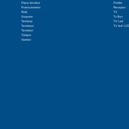
Placa fenolica
Portão
Potenciometro
Receptor
Relé
TV
Soquete
Tv Box
Terminal
TV Led
Termissor
TV led/ LC
Termistor
Trimpot
Varistor