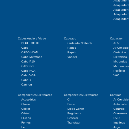
Adaptador
Adaptador
Adaptador
Adaptado
Adaptador
Cabos Audio e Video
Cadeado
Capacitor
BLUETOOTH
Cadeado Notbook
ACV
Cabo
Paddo
Ar Condici
CABO HDMI
Papaiz
Cerâmico
Cabo Microfone
Vonder
Eletrolitico
Cabo P10
Microndas
CABO P2
Microondas
Cabo RCA
Poliéster
Cabo VGA
VAC
Cabo Y
Cannon
Componentes Eletronicos
Componentes Eletronicos+
Controle
Acessórios
CI
Ar Condici
Chave
Diodo
Automotivo
Cooler
Diodo Zener
Controle
Cristal
Regulador
Conversor
Fluidos
Resistor
DVD
Fontes
Transistor
Intelbras
Led
Jogo