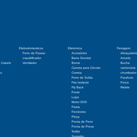
Eletrodomesticos
Eletronica
Ferragem
Ferro de Passar
Acessórios
Abraçadeir
Liquidificador
Barra Sinodal
Arruela
r Cabelo
Ventilador
Borne
Bucha
Caneta para Circuito
cantoneira
ão
Correia
chumbador
Ferro de Solda
Parafuso
Fita Isolante
Porca
Fly Back
Rebite
Fonte
Lupa
Motor DVD
Pasta
Percloreto
Pinça
Ponta de Ferro
Ponta de Prova
Solda
Sugador