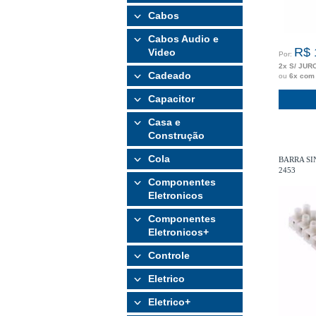
Cabos
Cabos Audio e
R$ 
Video
Por:
2x S/ JUR
Cadeado
ou
6x com
Capacitor
Casa e
Construção
Cola
BARRA SI
2453
Componentes
Eletronicos
Componentes
Eletronicos+
Controle
Eletrico
Eletrico+