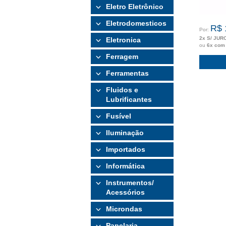
Eletro Eletrônico
Eletrodomesticos
R$ 
Por:
2x S/ JUR
Eletronica
ou
6x com
Ferragem
Ferramentas
Fluidos e
Lubrificantes
Fusível
Iluminação
Importados
Informática
Instrumentos/
Acessórios
Microndas
Papelaria