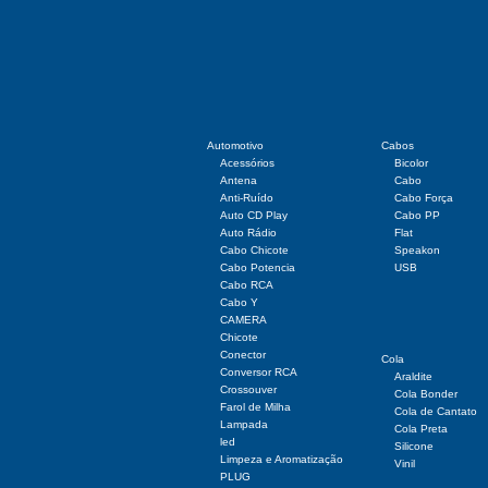
Automotivo
Cabos
Acessórios
Bicolor
Antena
Cabo
Anti-Ruído
Cabo Força
Auto CD Play
Cabo PP
Auto Rádio
Flat
Cabo Chicote
Speakon
Cabo Potencia
USB
Cabo RCA
Cabo Y
CAMERA
Chicote
Conector
Cola
Conversor RCA
Araldite
Crossouver
Cola Bonder
Farol de Milha
Cola de Cantato
Lampada
Cola Preta
led
Silicone
Limpeza e Aromatização
Vinil
PLUG