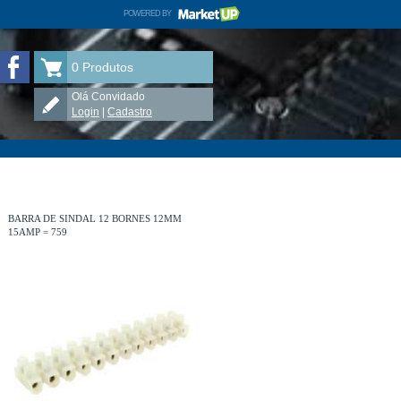
POWERED BY
MARKETUP
ELETRÔNICA TAUÁ no Facebook
0
Produtos
Olá Convidado
Login
|
Cadastro
BARRA DE SINDAL 12 BORNES 12MM
15AMP = 759