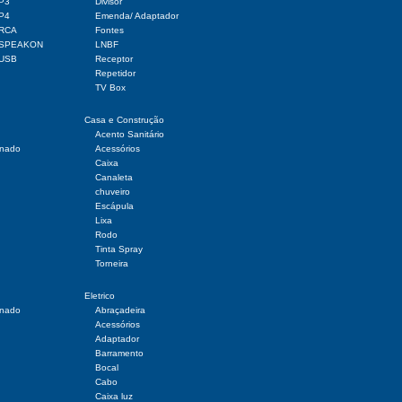
 P3
Divisor
 P4
Emenda/ Adaptador
 RCA
Fontes
r SPEAKON
LNBF
 USB
Receptor
Repetidor
TV Box
Casa e Construção
Acento Sanitário
onado
Acessórios
Caixa
Canaleta
chuveiro
Escápula
Lixa
Rodo
Tinta Spray
Torneira
Eletrico
onado
Abraçadeira
Acessórios
Adaptador
Barramento
Bocal
Cabo
Caixa luz