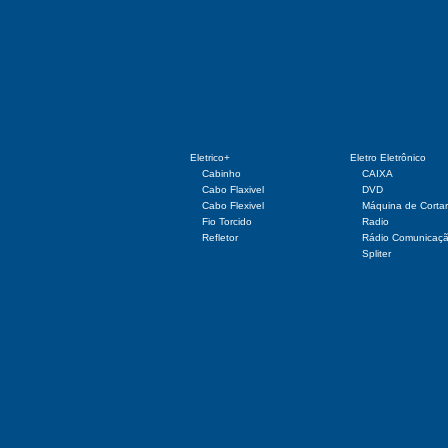
Eletrico+
Eletro Eletrônico
Cabinho
CAIXA
Cabo Flaxivel
DVD
Cabo Flexivel
Máquina de Corta
Fio Torcido
Radio
Refletor
Rádio Comunicaç
Spliter