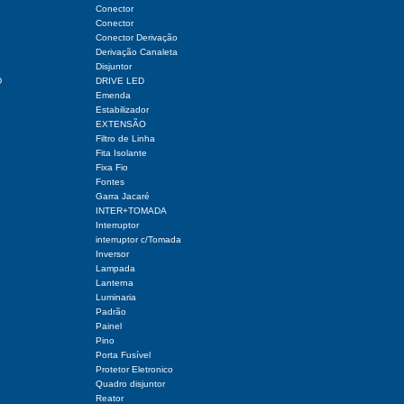
Conector
Conector
Conector Derivação
Derivação Canaleta
Disjuntor
D
DRIVE LED
Emenda
Estabilizador
EXTENSÃO
Filtro de Linha
Fita Isolante
Fixa Fio
Fontes
Garra Jacaré
INTER+TOMADA
Interruptor
interruptor c/Tomada
Inversor
Lampada
Lanterna
Luminaria
Padrão
Painel
Pino
Porta Fusível
Protetor Eletronico
Quadro disjuntor
Reator