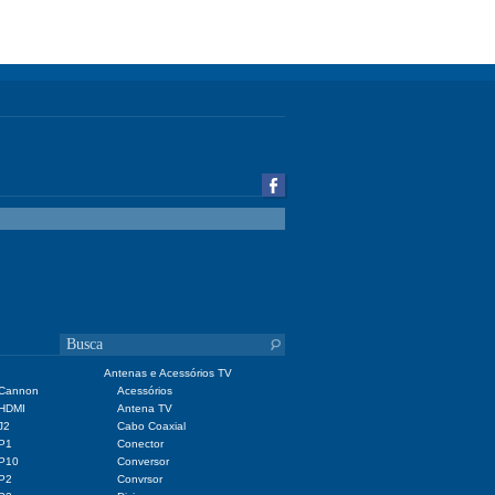
Antenas e Acessórios TV
 Cannon
Acessórios
 HDMI
Antena TV
J2
Cabo Coaxial
 P1
Conector
 P10
Conversor
 P2
Convrsor