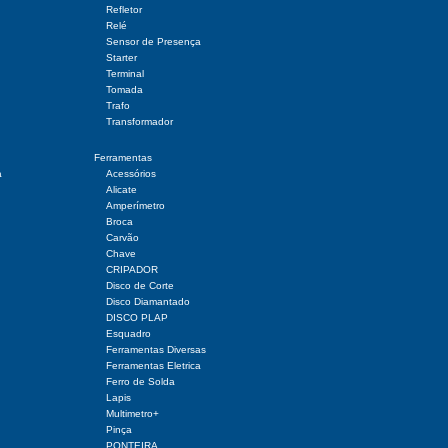
Refletor
Relé
Sensor de Presença
Starter
Terminal
Tomada
Trafo
Transformador
Ferramentas
a
Acessórios
Alicate
Amperímetro
Broca
Carvão
Chave
CRIPADOR
Disco de Corte
Disco Diamantado
DISCO PLAP
Esquadro
Ferramentas Diversas
Ferramentas Eletrica
Ferro de Solda
Lapis
Multimetro+
Pinça
PONTEIRA