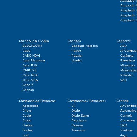
Adaptador
Adaptador
Adaptador
Adaptado
Adaptador
Cabos Audio e Video
Cadeado
Capacitor
BLUETOOTH
Cadeado Notbook
ACV
Cabo
Paddo
Ar Condici
CABO HDMI
Papaiz
Cerâmico
Cabo Microfone
Vonder
Eletrolitico
Cabo P10
Microndas
CABO P2
Microondas
Cabo RCA
Poliéster
Cabo VGA
VAC
Cabo Y
Cannon
Componentes Eletronicos
Componentes Eletronicos+
Controle
Acessórios
CI
Ar Condici
Chave
Diodo
Automotivo
Cooler
Diodo Zener
Controle
Cristal
Regulador
Conversor
Fluidos
Resistor
DVD
Fontes
Transistor
Intelbras
Led
Jogo