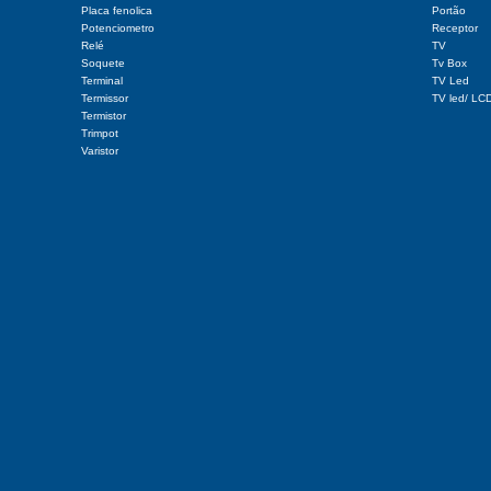
Placa fenolica
Portão
Potenciometro
Receptor
Relé
TV
Soquete
Tv Box
Terminal
TV Led
Termissor
TV led/ LC
Termistor
Trimpot
Varistor