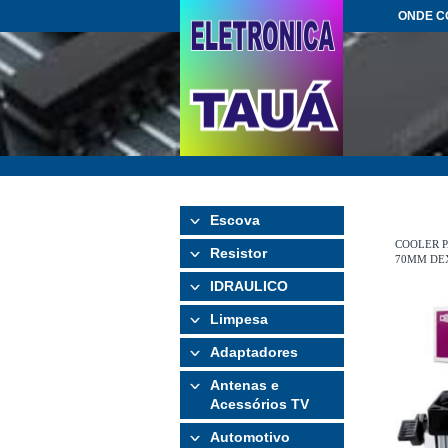
ONDE 
Escova
COOLER 
Resistor
70MM DEX
IDRAULICO
Limpesa
Adaptadores
Antenas e
Acessórios TV
Automotivo