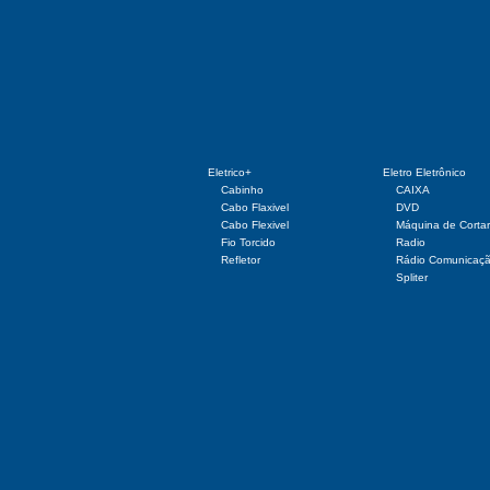
Eletrico+
Eletro Eletrônico
Cabinho
CAIXA
Cabo Flaxivel
DVD
Cabo Flexivel
Máquina de Corta
Fio Torcido
Radio
Refletor
Rádio Comunicaç
Spliter