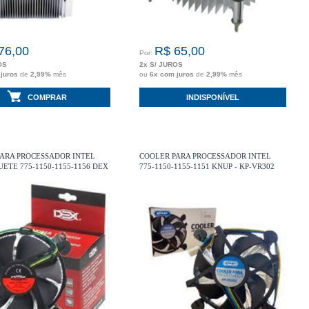
76,00
R$ 65,00
Por:
OS
2x S/ JUROS
 juros
de
2,99%
mês
ou
6x com juros
de
2,99%
mês
COMPRAR
INDISPONÍVEL
ARA PROCESSADOR INTEL
COOLER PARA PROCESSADOR INTEL
ETE 775-1150-1155-1156 DEX
775-1150-1155-1151 KNUP - KP-VR302