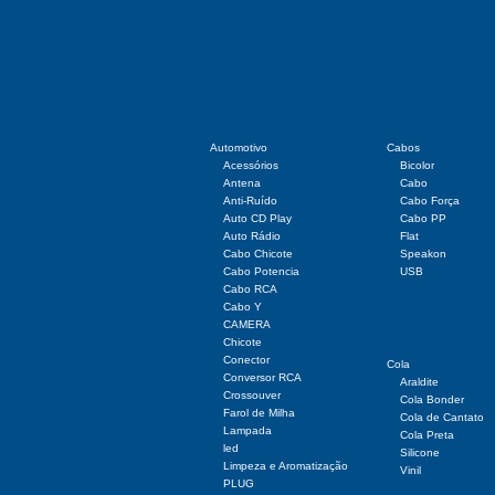
Automotivo
Cabos
Acessórios
Bicolor
Antena
Cabo
Anti-Ruído
Cabo Força
Auto CD Play
Cabo PP
Auto Rádio
Flat
Cabo Chicote
Speakon
Cabo Potencia
USB
Cabo RCA
Cabo Y
CAMERA
Chicote
Conector
Cola
Conversor RCA
Araldite
Crossouver
Cola Bonder
Farol de Milha
Cola de Cantato
Lampada
Cola Preta
led
Silicone
Limpeza e Aromatização
Vinil
PLUG