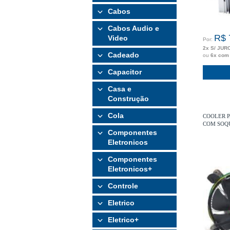
Cabos
Cabos Audio e
R$ 
Video
Por:
2x S/ JUR
Cadeado
ou
6x com
Capacitor
Casa e
Construção
Cola
COOLER P
COM SOQU
Componentes
- DX-7115
Eletronicos
Componentes
Eletronicos+
Controle
Eletrico
Eletrico+