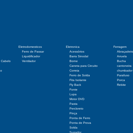
Eletrodomesticos
Eletronica
Ferragem
Ferro de Passar
Acessórios
Abraçadeir
Liquidificador
Barra Sinodal
Arruela
r Cabelo
Ventilador
Borne
Bucha
Caneta para Circuito
cantoneira
ão
Correia
chumbador
Ferro de Solda
Parafuso
Fita Isolante
Porca
Fly Back
Rebite
Fonte
Lupa
Motor DVD
Pasta
Percloreto
Pinça
Ponta de Ferro
Ponta de Prova
Solda
Sugador