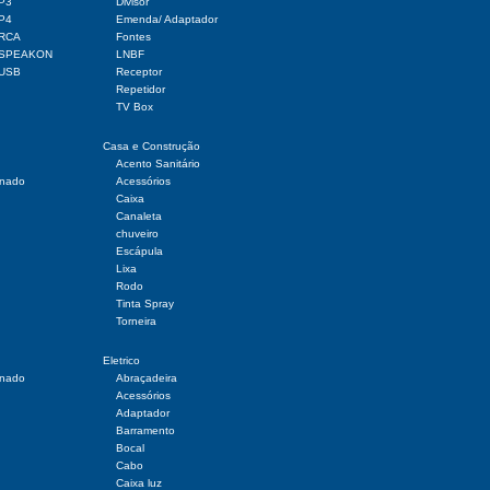
 P3
Divisor
 P4
Emenda/ Adaptador
 RCA
Fontes
r SPEAKON
LNBF
 USB
Receptor
Repetidor
TV Box
Casa e Construção
Acento Sanitário
onado
Acessórios
Caixa
Canaleta
chuveiro
Escápula
Lixa
Rodo
Tinta Spray
Torneira
Eletrico
onado
Abraçadeira
Acessórios
Adaptador
Barramento
Bocal
Cabo
Caixa luz