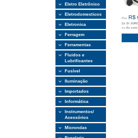
Eletro Eletrônico
Eletrodomesticos
R$ 
Por:
2x S/ JUR
Eletronica
ou
6x com
Ferragem
Ferramentas
Fluidos e
Lubrificantes
Fusível
Iluminação
Importados
Informática
Instrumentos/
Acessórios
Microndas
Papelaria