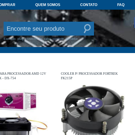
COMPRAR
QUEM SOMOS
CONTATO
FAQ
Exemplo: plug, conector, fio, cabo, controle, pendrive
PARA PROCESSADOR AMD 12V
COOLER P/ PROCESSADOR FORTREK
 - DX-754
FK215P