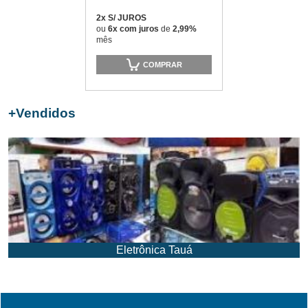
2x S/ JUROS
ou
6x com juros
de
2,99%
mês
COMPRAR
+
Vendidos
Eletrônica Tauá