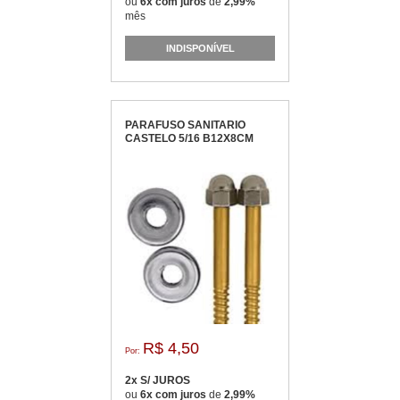
ou
6x com juros
de
2,99%
mês
INDISPONÍVEL
PARAFUSO SANITARIO
CASTELO 5/16 B12X8CM
R$ 4,50
Por:
2x S/ JUROS
ou
6x com juros
de
2,99%