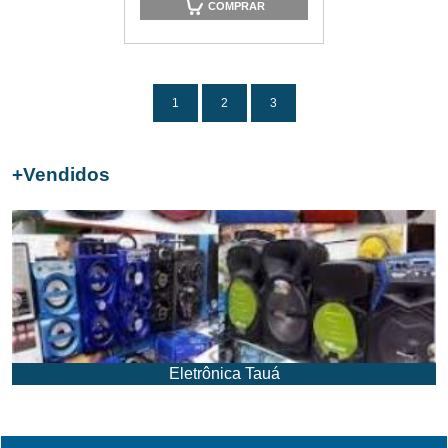
COMPRAR
1
2
3
+
Vendidos
Eletrônica Tauá