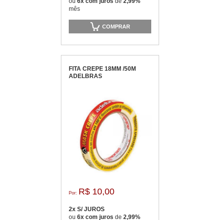
ou
6x com juros
de
2,99%
mês
COMPRAR
FITA CREPE 18MM /50M
ADELBRAS
R$ 10,00
Por:
2x S/ JUROS
ou
6x com juros
de
2,99%